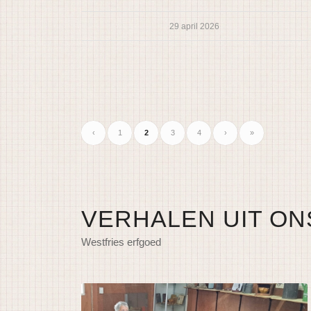
29 april 2026
‹
1
2
3
4
›
»
VERHALEN UIT ON
Westfries erfgoed