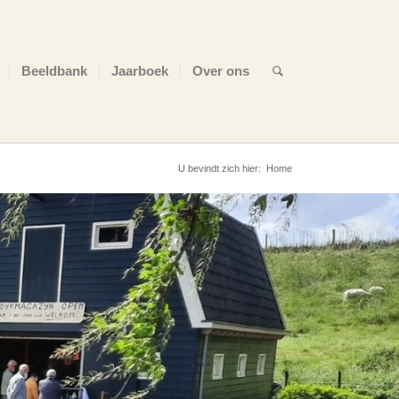
Beeldbank
Jaarboek
Over ons
U bevindt zich hier:
Home