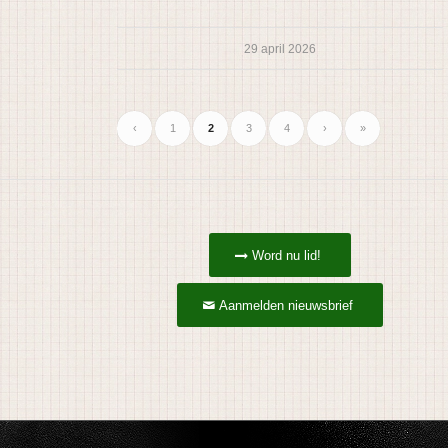
29 april 2026
‹
1
2
3
4
›
»
Word nu lid!
Aanmelden nieuwsbrief