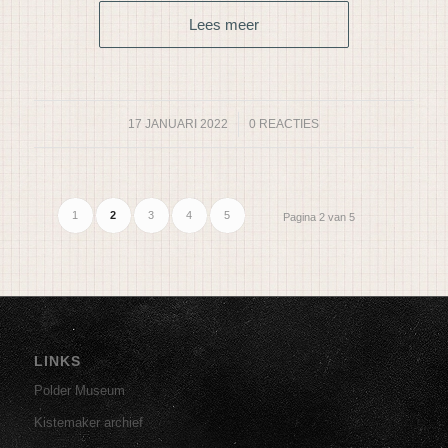
Lees meer
17 JANUARI 2022
/
0 REACTIES
1
2
3
4
5
Pagina 2 van 5
LINKS
Polder Museum
Kistemaker archief