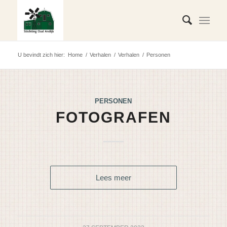
U bevindt zich hier:
Home
/
Verhalen
/
Verhalen
/
Personen
PERSONEN
FOTOGRAFEN
Lees meer