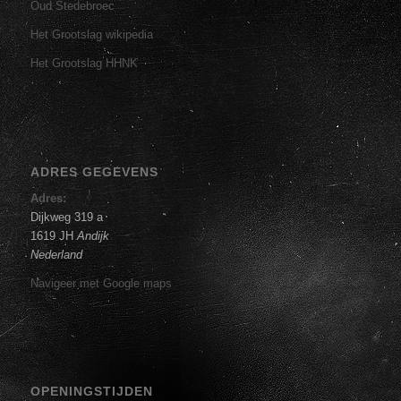
Oud Stedebroec
Het Grootslag wikipedia
Het Grootslag HHNK
ADRES GEGEVENS
Adres:
Dijkweg 319 a
1619 JH
Andijk
Nederland
Navigeer met Google maps
OPENINGSTIJDEN