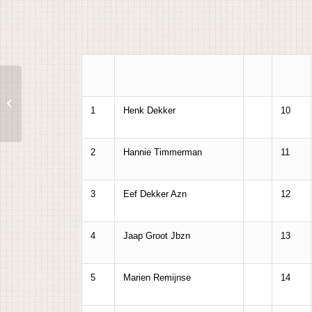
De Kokstuin
1
Henk Dekker
10
2
Hannie Timmerman
11
3
Eef Dekker Azn
12
4
Jaap Groot Jbzn
13
5
Marien Remijnse
14