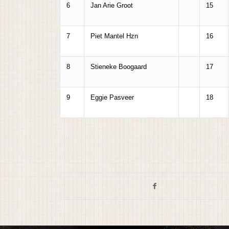
6
Jan Arie Groot
15
7
Piet Mantel Hzn
16
8
Stieneke Boogaard
17
9
Eggie Pasveer
18