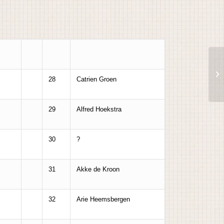
28
Catrien Groen
29
Alfred Hoekstra
30
?
31
Akke de Kroon
32
Arie Heemsbergen