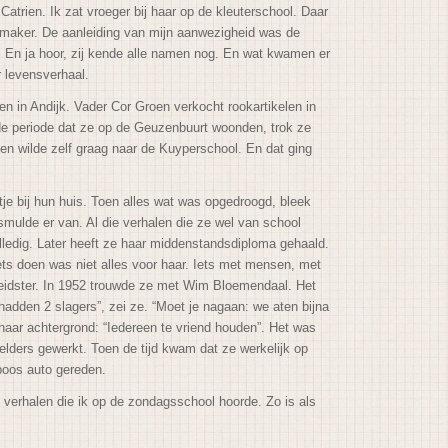
atrien. Ik zat vroeger bij haar op de kleuterschool. Daar
temaker. De aanleiding van mijn aanwezigheid was de
en. En ja hoor, zij kende alle namen nog. En wat kwamen er
r levensverhaal.
n in Andijk. Vader Cor Groen verkocht rookartikelen in
In de periode dat ze op de Geuzenbuurt woonden, trok ze
en wilde zelf graag naar de Kuyperschool. En dat ging
e bij hun huis. Toen alles wat was opgedroogd, bleek
 smulde er van. Al die verhalen die ze wel van school
lledig. Later heeft ze haar middenstandsdiploma gehaald.
ts doen was niet alles voor haar. Iets met mensen, met
rleidster. In 1952 trouwde ze met Wim Bloemendaal. Het
adden 2 slagers”, zei ze. “Moet je nagaan: we aten bijna
aar achtergrond: “Iedereen te vriend houden”. Het was
 elders gewerkt. Toen de tijd kwam dat ze werkelijk op
poos auto gereden.
 verhalen die ik op de zondagsschool hoorde. Zo is als