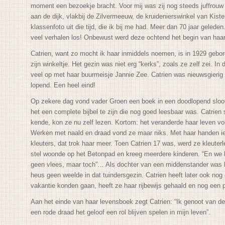
moment een bezoekje bracht. Voor mij was zij nog steeds juffrouw C
aan de dijk, vlakbij de Zilvermeeuw, de kruidenierswinkel van Kis
klassenfoto uit die tijd, die ik bij me had. Meer dan 70 jaar geled
veel verhalen los! Onbewust werd deze ochtend het begin van haa
Catrien, want zo mocht ik haar inmiddels noemen, is in 1929 gebore
zijn winkeltje. Het gezin was niet erg “kerks”, zoals ze zelf zei. 
veel op met haar buurmeisje Jannie Zee. Catrien was nieuwsgierig 
lopend. Een heel eind!
Op zekere dag vond vader Groen een boek in een doodlopend slootj
het een complete bijbel te zijn die nog goed leesbaar was. Catrien
kende, kon ze nu zelf lezen. Kortom: het veranderde haar leven vo
Werken met naald en draad vond ze maar niks. Met haar handen ie
kleuters, dat trok haar meer. Toen Catrien 17 was, werd ze kleute
stel woonde op het Betonpad en kreeg meerdere kinderen. “En we h
geen vlees, maar toch”… Als dochter van een middenstander was h
heus geen weelde in dat tuindersgezin. Catrien heeft later ook nog
vakantie konden gaan, heeft ze haar rijbewijs gehaald en nog een 
Aan het einde van haar levensboek zegt Catrien: “Ik genoot van de
een rode draad het geloof een rol blijven spelen in mijn leven”.