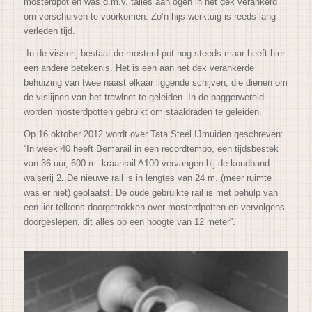
mosterdpot en was d.m.v. talies aan ogen in het dek verankerd
om verschuiven te voorkomen. Zo’n hijs
werktuig is reeds lang
verleden tijd.
-In de visserij bestaat de mosterd pot nog steeds maar heeft hier
een andere betekenis. Het is een aan het dek verankerde
behuizing van twee naast elkaar liggende schijven, die dienen om
de vislijnen van het trawlnet te geleiden. In de baggerwereld
worden mosterdpotten gebruikt om staaldraden te geleiden.
Op 16 oktober 2012 wordt over Tata Steel IJmuiden geschreven:
“In week 40 heeft Bemarail in een recordtempo, een tijdsbestek
van 36 uur, 600 m. kraanrail A100 vervan
gen bij de koudband
walserij 2
.
De nieuwe rail is in lengtes van 24 m. (meer ruimte
was er niet) geplaatst. De oude gebruikte rail is met behu
lp van
een lier telkens doorgetrokken over mosterdpotten en vervolgens
doorgeslepen, dit alles op een hoogte van 12 meter”.