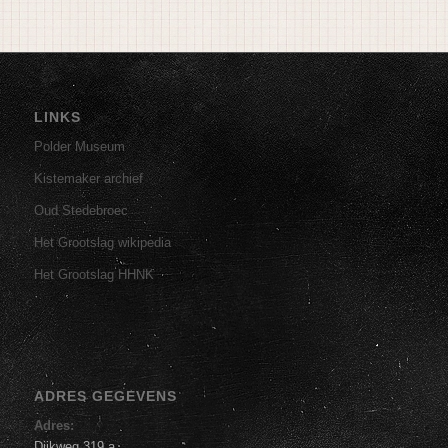
LINKS
Polder Museum
Kistemaker archief
Oud Stedebroec
Het Grootslag wikipedia
Het Grootslag HHNK
ADRES GEGEVENS
Adres:
Dijkweg 319 a