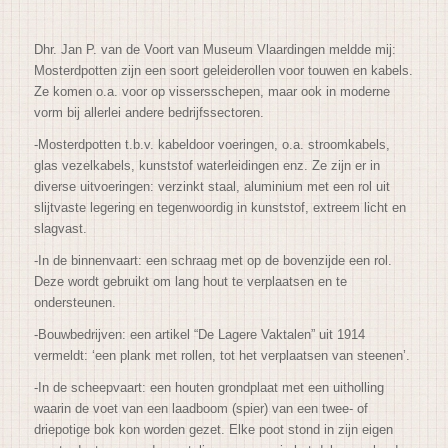
Dhr. Jan P. van de Voort van Museum Vlaardingen meldde mij:
Mosterdpotten zijn een soort geleiderollen voor touwen en kabels.
Ze komen o.a. voor op vissersschepen, maar ook in moderne
vorm bij allerlei andere bedrijfssectoren.
-Mosterdpotten t.b.v. kabeldoor voeringen, o.a. stroomkabels,
glas vezelkabels, kunststof waterleidingen enz. Ze zijn er in
diverse uitvoeringen:
verzinkt staal, aluminium met een rol uit
slijtvaste legering en tegenwoordig in kunststof, extreem licht en
slagvast.
-In de binnenvaart: een schraag met op de bovenzijde een rol.
Deze wordt gebruikt om lang hout te verplaatsen en te
ondersteunen.
-Bouwbedrijven: een artikel “De Lagere Vaktalen” uit 1914
vermeldt: ‘een plank met rollen, tot het verplaatsen van steenen’.
-In de scheepvaart: een houten grondplaat met een uitholling
waarin de voet van een laadboom (spier) van een twee- of
driepotige bok kon worden gezet. Elke poot stond in zijn eigen