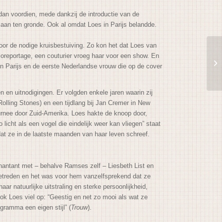
dan voordien, mede dankzij de introductie van de
l aan ten gronde. Ook al omdat Loes in Parijs belandde.
oor de nodige kruisbestuiving. Zo kon het dat Loes van
dioreportage, een couturier vroeg haar voor een show. En
in Parijs en de eerste Nederlandse vrouw die op de cover
 en uitnodigingen. Er volgden enkele jaren waarin zij
Rolling Stones) en een tijdlang bij Jan Cremer in New
urnee door Zuid-Amerika. Loes hakte de knoop door,
o licht als een vogel die eindelijk weer kan vliegen” staat
at ze in de laatste maanden van haar leven schreef.
antant met – behalve Ramses zelf – Liesbeth List en
treden en het was voor hem vanzelfsprekend dat ze
r natuurlijke uitstraling en sterke persoonlijkheid,
 ook Loes viel op: “Geestig en net zo mooi als wat ze
ogramma een eigen stijl” (
Trouw
).