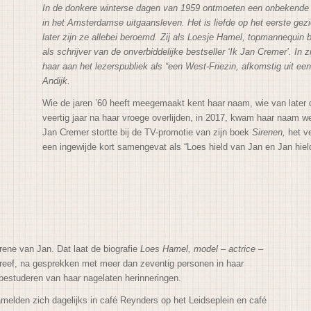
In de donkere winterse dagen van 1959 ontmoeten een onbekende W
in het Amsterdamse uitgaansleven. Het is liefde op het eerste gez
later zijn ze allebei beroemd. Zij als Loesje Hamel, topmannequin bij
als schrijver van de onverbiddelijke bestseller ‘Ik Jan Cremer’. In z
haar aan het lezerspubliek als “een West-Friezin, afkomstig uit ee
Andijk.
Wie de jaren ’60 heeft meegemaakt kent haar naam, wie van later
veertig jaar na haar vroege overlijden, in 2017, kwam haar naam wee
Jan Cremer stortte bij de TV-promotie van zijn boek
Sirenen,
het ve
een ingewijde kort samengevat als “Loes hield van Jan en Jan hiel
ene van Jan. Dat laat de biografie
Loes Hamel, model – actrice –
hreef, na gesprekken met meer dan zeventig personen in haar
t bestuderen van haar nagelaten herinneringen.
rzamelden zich dagelijks in café Reynders op het Leidseplein en café