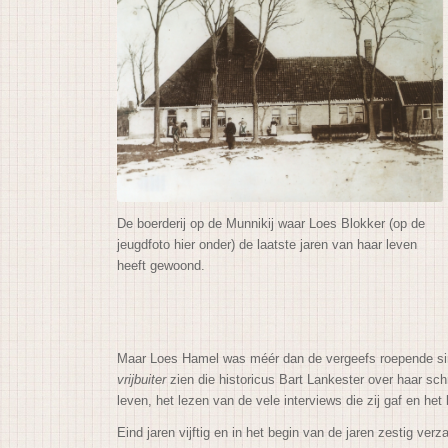
De boerderij op de
Munnikij
waar Loes Blokker
(op de
jeugdfoto
hier onder)
de laatste jaren van haar leven
heeft gewoond.
Maar Loes Hamel was méér dan de vergeefs roepende sir
vrijbuiter
zien die historicus Bart Lankester over haar sc
leven, het lezen van de vele interviews die zij gaf en he
Eind jaren vijftig en in het begin van de jaren zestig ve