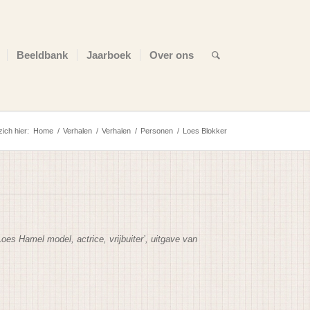
Beeldbank
Jaarboek
Over ons
ich hier:
Home
/
Verhalen
/
Verhalen
/
Personen
/
Loes Blokker
es Hamel model, actrice, vrijbuiter’, uitgave van