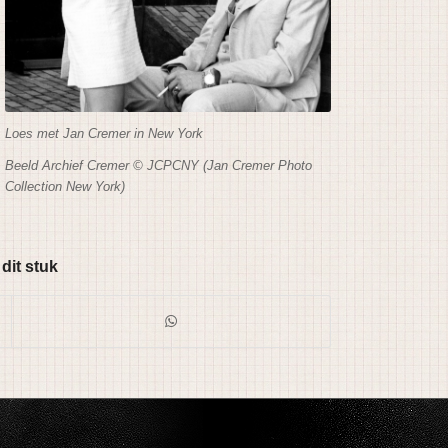
Loes met Jan Cremer in New York
Beeld Archief Cremer © JCPCNY (Jan Cremer Photo
Collection New York)
 dit stuk