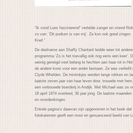
“Ik vond Loes fascinerend” vertelde zanger en vriend Rob 
zo van: ‘Dit podium is van mij’. Ze kon ook goed zingen
Knef.”
De deelname aan Shaffy Chantant leidde weer tot andere
programma ‘Zo is het toevallig ook nog eens een keer’. 
weinig geneigd veel belang te hechten aan haar rol in
Het
de andere koos voor een ander bestaan. Ze was verliefd 
Clyde Whelden. De minirokjes werden lange rokken en lan
laatste zeven jaar van haar leven door, trouwde met h
een verbouwde boerderij in Andijk. Met Michael was ze ook
18 april 1974 overleed, 36 jaar jong. De laatste maanden
en overdenkingen.
Enkele pagina’s daarvan zijn opgenomen in het boek dat B
fotokaternen geeft een mooi en genuanceerd beeld van Loe