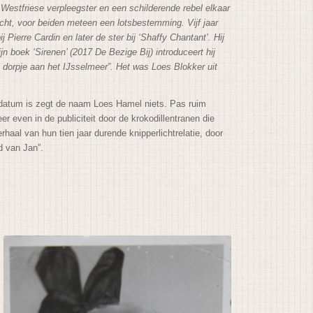
estfriese verpleegster en een schilderende rebel elkaar
icht, voor beiden meteen een lotsbestemming. Vijf jaar
 Pierre Cardin en later de ster bij ‘Shaffy Chantant’. Hij
ijn boek ‘Sirenen’ (2017 De Bezige Bij) introduceert hij
n dorpje aan het IJsselmeer”. Het was Loes Blokker uit
 datum is zegt de naam Loes Hamel niets. Pas ruim
r even in de publiciteit door de krokodillentranen die
rhaal van hun tien jaar durende knipperlichtrelatie, door
d van Jan”.