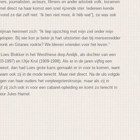
rs, journalisten, acteurs, filmers en ander artistiek volk, tezamen
el direct na haar komst een snel rijzende ster. Iedereen kende
vond ze dat zelf niet: ‘Ik ben niet mooi, ik hèb wat”), ze was ook
ijman herinnert zich: ”Ik liep opzichtig met mijn ziel onder mijn
elopen. Bij wie kon je beter je hart uitstorten dan bij mensenredder
ronk en Gitanes rookte? We bleven vrienden voor het leven.”
s Loes Blokker in het Westfriese dorp Andijk, als dochter van een
3-1997) en IJtje Krul (1909-1998). Als er in de jaren vijftig een
eest, dan had Loes grote kans gemaakt er in voor te komen, want
wam ook zij in de mode terecht. Maar niet direct. Na de ulo volgde
gen van haar ouders het verpleegsterskruisje, maar als zij in
 zij zich ook in voor een cabaret-opleiding en komt zo terecht in
cteur Jules Hamel.