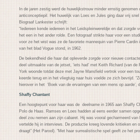
In de jaren zestig werd de huwelijkstrouw minder ernstig genomen 
anticonceptiepil. Het huwelijk van Loes en Jules ging daar vrij sne
Biograaf Lankester schrijft:
“Iedereen kende iedereen in het Leidspleinwereldje en dat zorgde v
het een in het ander rolde. Een fotograaf strikte haar voor een stu
voor ze het wist was ze de favoriete mannequin van Pierre Cardin 
van het blad Vogue stond, in 1962.
De bekendheid die haar dat opleverde zorgde voor nieuwe contacten
deel uitmaakte van de jetset, ‘iets had’ met Keith Richard (van de 
York woonde totdat deze met Jayne Mansfield vertrok voor een to
keerde terug en in het vliegtuig naar huis voelde ze zich bevrijd. “Z
hierover in het ‘Boek van de ervaringen van een mens op aarde’, d
Shaffy Chantant
Een hoogtepunt voor haar was de deelname in 1965 aan Shaffy Ch
Polo de Haas. Ramses en Loes hadden al eens eerder samen opge
deel zou nemen aan zijn cabaret. Hij was vooral gecharmeerd van haa
vertelde hij in interviews. De productie kreeg lovende kritieken en
draagt” (Het Parool). “Met haar surrealistische spel geeft ze het pr