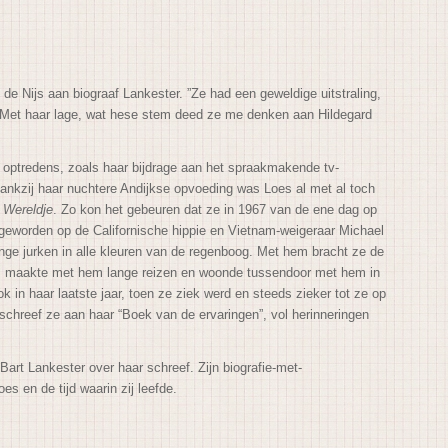
de Nijs aan biograaf Lankester. ”Ze had een geweldige uitstraling,
. Met haar lage, wat hese stem deed ze me denken aan Hildegard
 optredens, zoals haar bijdrage aan het spraakmakende tv-
Dankzij haar nuchtere Andijkse opvoeding was Loes al met al toch
 Wereldje
. Zo kon het gebeuren dat ze in 1967 van de ene dag op
geworden op de Californische hippie en Vietnam-weigeraar Michael
ge jurken in alle kleuren van de regenboog. Met hem bracht ze de
em, maakte met hem lange reizen en woonde tussendoor met hem in
 in haar laatste jaar, toen ze ziek werd en steeds zieker tot ze op
 schreef ze aan haar “Boek van de ervaringen”, vol herinneringen
art Lankester over haar schreef. Zijn biografie-met-
s en de tijd waarin zij leefde.