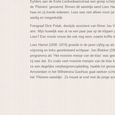
Eylders aan de Korte Leidsedwarsstraat een groep schrijve
de ‘Pleiners’ genoemd. Binnen dit wereldje werd Loes Ham
haar en zij kende iedereen. Loes was niet alleen mooi (al 
aardig en toegankelijk.
Fotograaf Dick Polak, destijds assistent van filmer Jan Vr
arm. Mijn huwelijk was al na een paar jaar op de klippen g
Loes? Een mooie vrouw die ook nog eens zwarte koffie d
Loes Hamel (1938 -1974) groeide in de jaren vijftig op al
vrijzinnig en links georiënteerd echtpaar: Jan Blokker (190
programma als ‘Het mooiste meisje van de klas’ was gew
zij was dat. En zoals veel mooiste meisjes van de klas k
ze een degelijke verpleegstersopleiding, haalde tot genoe
Amsterdam in het Wilhelmina Gasthuis gaat werken schrijf
het ‘Pleiners-wereldje’. Ze trouwt al snel met de jonge a