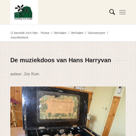
U bevindt zich hier:
Home
/
Verhalen
/
Verhalen
/
Voorwerpen
/
muziekdoos
De muziekdoos van Hans Harryvan
auteur: Jos Kuin