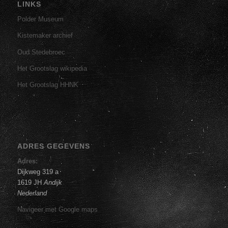
LINKS
Polder Museum
Kistemaker archief
Oud Stedebroec
Het Grootslag wikipedia
Het Grootslag HHNK
ADRES GEGEVENS
Adres:
Dijkweg 319 a
1619 JH
Andijk
Nederland
Navigeer met Google maps