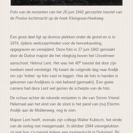
Foto van de restanten van het 26 juni 1942 gecrashte toestel van
de Poolse luchtmacht op de hoek Kleingouw-Hoekweg
Een groot deel ligt op diverse plekken onder de grond en is in
1974, tijdens werkzaamheden voor de herverkaveling,
opgegraven en verwijderd. Deze foto is 27 juni 1942 gemaakt
door de Duitse majoor die het vliegtuig boven het IJsselmeer
e
aanschoot: Helmut Lent. Het was het 40
toestel dat door zijn
toedoen werd vernietigd. Hij kwam de volgende dag naar Andijk
om zijn ’trofee’ op foto vast te leggen. Hoe de foto in handen is
gekomen van Andijkers is niet bekend (gemaakt). Een goeie
camera had deze Lent wel gezien de scherpte van de foto.
De schuur achter de rokende restanten is die van Simon Vriend.
Helemaal aan het eind van de sloot is het pand van (nu) Electro
Andijk aan de Middenweg, nog te zien.
Majoor Lent heeft, evenals zijn collega Walter Kubisch, het einde
van de oorlog niet meegemaakt. In oktober 1944 verongelukten
zij met hun z’n toestel tijdens een routinevlucht in Duitsland. Bij