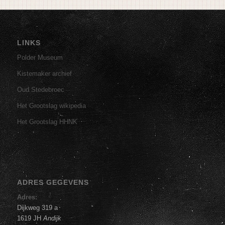
LINKS
Polder Museum
Kistemaker archief
Oud Stedebroec
Het Grootslag wikipedia
Het Grootslag HHNK
ADRES GEGEVENS
Adres:
Dijkweg 319 a
1619 JH
Andijk