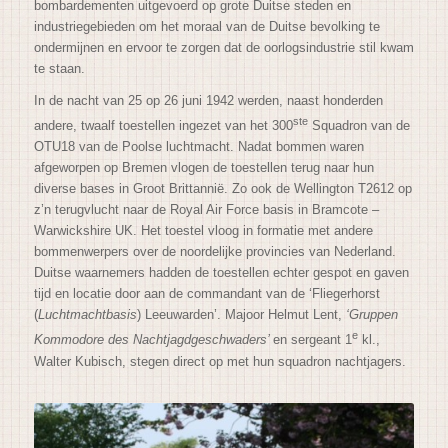
bombardementen uitgevoerd op grote Duitse steden en
industriegebieden om het moraal van de Duitse bevolking te
ondermijnen en ervoor te zorgen dat de oorlogsindustrie stil kwam
te staan.
In de nacht van 25 op 26 juni 1942 werden, naast honderden
ste
andere, twaalf toestellen ingezet van het 300
Squadron van de
OTU18 van de Poolse luchtmacht. Nadat bommen waren
afgeworpen op Bremen vlogen de toestellen terug naar hun
diverse bases in Groot Brittannië. Zo ook de Wellington T2612 op
z’n terugvlucht naar de Royal Air Force basis in Bramcote –
Warwickshire UK. Het toestel vloog in formatie met andere
bommenwerpers over de noordelijke provincies van Nederland.
Duitse waarnemers hadden de toestellen echter gespot en gaven
tijd en locatie door aan de commandant van de ‘Fliegerhorst
(
Luchtmachtbasis
) Leeuwarden’. Majoor Helmut Lent,
‘Gruppen
e
Kommodore des Nachtjagdgeschwaders’
en sergeant 1
kl.,
Walter Kubisch, stegen direct op met hun squadron nachtjagers.