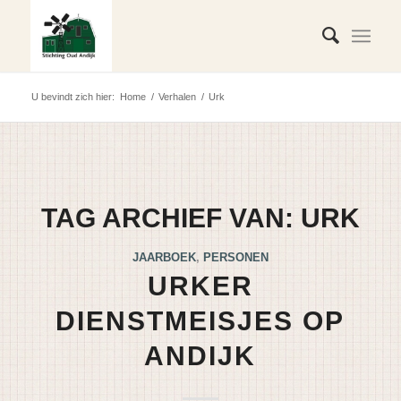
U bevindt zich hier:
Home
/
Verhalen
/
Urk
TAG ARCHIEF VAN:
URK
JAARBOEK
,
PERSONEN
URKER
DIENSTMEISJES OP
ANDIJK