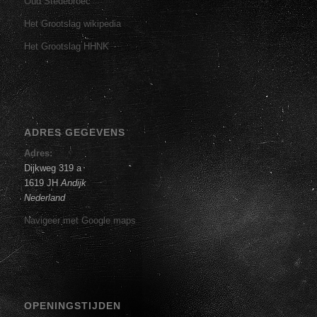
Oud Stedebroec
Het Grootslag wikipedia
Het Grootslag HHNK
ADRES GEGEVENS
Adres:
Dijkweg 319 a
1619 JH
Andijk
Nederland
Navigeer met Google maps
OPENINGSTIJDEN