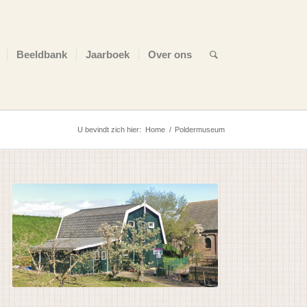
Beeldbank
Jaarboek
Over ons
U bevindt zich hier:
Home
/
Poldermuseum