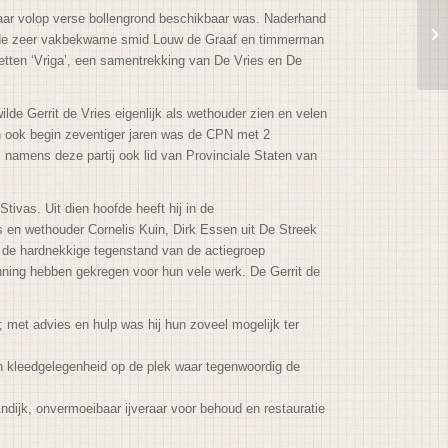
 daar volop verse bollengrond beschikbaar was. Naderhand
 met de zeer vakbekwame smid Louw de Graaf en timmerman
etten ‘Vriga’, een samentrekking van De Vries en De
lde Gerrit de Vries eigenlijk als wethouder zien en velen
en ook begin zeventiger jaren was de CPN met 2
 namens deze partij ook lid van Provinciale Staten van
ivas. Uit dien hoofde heeft hij in de
s en wethouder Cornelis Kuin, Dirk Essen uit De Streek
r de hardnekkige tegenstand van de actiegroep
nning hebben gekregen voor hun vele werk. De Gerrit de
; met advies en hulp was hij hun zoveel mogelijk ter
n kleedgelegenheid op de plek waar tegenwoordig de
dijk, onvermoeibaar ijveraar voor behoud en restauratie