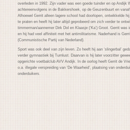
overleden in 1992. Zijn vader was een goede tuinder en op Andijk
achtereenvolgens in de Bakkershoek, op de Geuzenbuurt en vanaf 
Alhoewel Gerrit alleen lagere school had doorlopen, ontwikkelde h
te praten en heeft hij later altijd geprobeerd om zich verder te on
timmerman/aannemer Dirk Dol en Klaasje (‘Ka’) Groot. Gerrit was in
en hij had veel affiniteit met het antimilitarisme. Naderhand is Ge
(Communistische Partij van Nederland).
Sport was ook deel van zijn leven. Zo heeft hij aan ‘slingerbal’ ge
verder gymnastiek bij Turnlust. Daarvan is hij later voorzitter gewe
opgerichte voetbalclub AVV Andijk. In de oorlog heeft Gerrit de Vrie
o.a. illegale verspreiding van ‘De Waarheid’, plaatsing van onderdu
onderduikers.