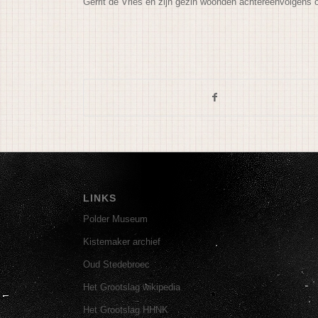
Gerrit de Vries en zijn gezin woonden achtereenvolgens 
LINKS
Polder Museum
Kistemaker archief
Oud Stedebroec
Het Grootslag wikipedia
Het Grootslag HHNK