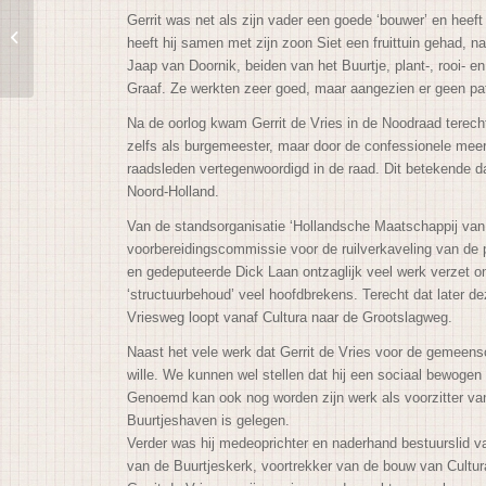
Gerrit was net als zijn vader een goede ‘bouwer’ en hee
Gerrit de Vries in China
heeft hij samen met zijn zoon Siet een fruittuin gehad,
Jaap van Doornik, beiden van het Buurtje, plant-, rooi-
Graaf. Ze werkten zeer goed, maar aangezien er geen pa
Na de oorlog kwam Gerrit de Vries in de Noodraad terecht
zelfs als burgemeester, maar door de confessionele meer
raadsleden vertegenwoordigd in de raad. Dit betekende da
Noord-Holland.
Van de standsorganisatie ‘Hollandsche Maatschappij van L
voorbereidingscommissie voor de ruilverkaveling van de p
en gedeputeerde Dick Laan ontzaglijk veel werk verzet o
‘structuurbehoud’ veel hoofdbrekens. Terecht dat later 
Vriesweg loopt vanaf Cultura naar de Grootslagweg.
Naast het vele werk dat Gerrit de Vries voor de gemeensch
wille. We kunnen wel stellen dat hij een sociaal bewoge
Genoemd kan ook nog worden zijn werk als voorzitter va
Buurtjeshaven is gelegen.
Verder was hij medeoprichter en naderhand bestuurslid v
van de Buurtjeskerk, voortrekker van de bouw van Cultura