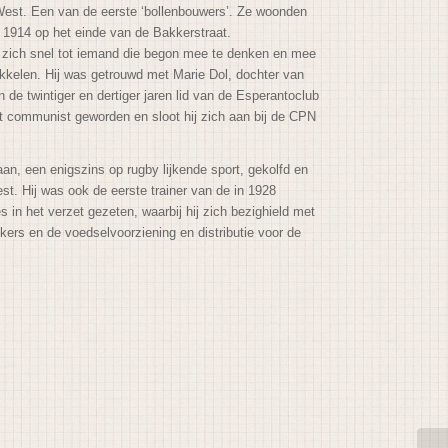
 West. Een van de eerste ‘bollenbouwers’. Ze woonden
1914 op het einde van de Bakkerstraat.
ij zich snel tot iemand die begon mee te denken en mee
twikkelen. Hij was getrouwd met Marie Dol, dochter van
 de twintiger en dertiger jaren lid van de Esperantoclub
rrit communist geworden en sloot hij zich aan bij de CPN
daan, een enigszins op rugby lijkende sport, gekolfd en
est. Hij was ook de eerste trainer van de in 1928
s in het verzet gezeten, waarbij hij zich bezighield met
ikers en de voedselvoorziening en distributie voor de