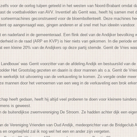
ft zelfs voor de oorlog tulpen geteeld in het westen van Noord-Brabant omdat
 naast de voetbalvelden van AVV. Inventief als Gerrit was, heeft hij samen
 en sorteermachines geconstrueerd voor de bloembollenteelt. Deze machines he
tent op aangevraagd was, gingen anderen er al snel met hun ideeën vandoor.
 en naderland in de gemeenteraad. Een flink deel van de Andijker bevolking wi
derheid in de raad (ARP en KVP) is hier niets van gekomen. In die periode 
t een kleine 20% van de Andijkers op deze partij stemde. Gerrit de Vries was
andbouw’ was Gerrit voorzitter van de afdeling Andijk en bestuurslid van de St
older Het Grootslag gezeten en daarin is door mannen als o.a. Gerrit de Vrie
m werkelijk tot uitvoering van de verkaveling te komen. Zo vergde onder mee
deze mannen door het vernoemen van een weg in de verkaveling een brok erke
ap heeft gedaan, heeft hij altijd veel proberen te doen voor kleinere tuinders
n mens is geweest.
n de buitendijkse zwemvereniging De Stroom. Ze hadden achter dijk een eige
an de Vereniging Vrienden van Oud Andijk, medeoprichter van de Bridgeclub An
 en ongetwijfeld zal ik nog wel het een en ander zijn vergeten.