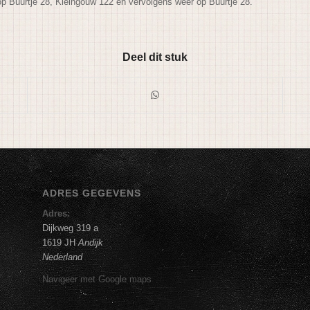
op Buurtje 28, Kleingouw 122 en vervolgens weer op Buurtje 28.
Deel dit stuk
ADRES GEGEVENS
Adres:
Dijkweg 319 a
1619 JH
Andijk
Nederland
Navigeer met Google maps