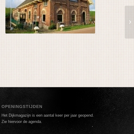
OPENINGSTIJDEN
Het Dijkmagazijn is een aantal keer per jaar geopend.
Zie hiervoor de agenda.