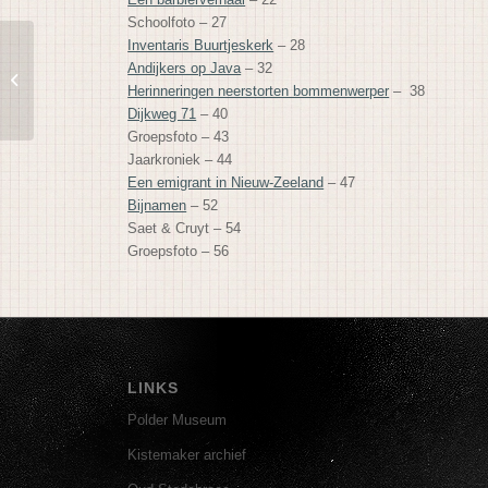
Schoolfoto – 27
Inventaris Buurtjeskerk
– 28
Andijkers op Java
– 32
barbierverhaal
Herinneringen neerstorten bommenwerper
– 38
Dijkweg 71
– 40
Groepsfoto – 43
Jaarkroniek – 44
Een emigrant in Nieuw-Zeeland
– 47
Bijnamen
– 52
Saet & Cruyt – 54
Groepsfoto – 56
LINKS
Polder Museum
Kistemaker archief