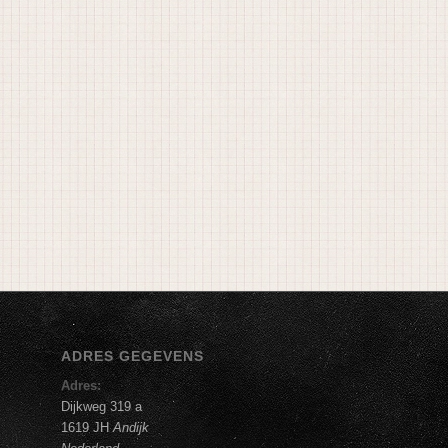
ADRES GEGEVENS
Adres:
Dijkweg 319 a
1619 JH
Andijk