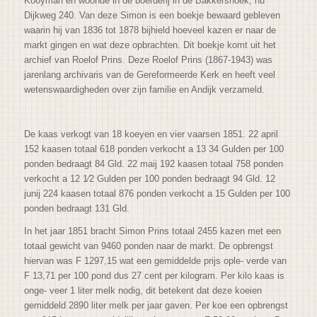
Kooyman en woonde in de boerderij in de Bakkershoek, nu
Dijkweg 240. Van deze Simon is een boekje bewaard gebleven
waarin hij van 1836 tot 1878 bijhield hoeveel kazen er naar de
markt gingen en wat deze opbrachten. Dit boekje komt uit het
archief van Roelof Prins. Deze Roelof Prins (1867-1943) was
jarenlang archivaris van de Gereformeerde Kerk en heeft veel
wetenswaardigheden over zijn familie en Andijk verzameld.
De kaas verkogt van 18 koeyen en vier vaarsen 1851. 22 april
152 kaasen totaal 618 ponden verkocht a 13 34 Gulden per 100
ponden bedraagt 84 Gld. 22 maij 192 kaasen totaal 758 ponden
verkocht a 12 1⁄2 Gulden per 100 ponden bedraagt 94 Gld. 12
junij 224 kaasen totaal 876 ponden verkocht a 15 Gulden per 100
ponden bedraagt 131 Gld.
In het jaar 1851 bracht Simon Prins totaal 2455 kazen met een
totaal gewicht van 9460 ponden naar de markt. De opbrengst
hiervan was F 1297,15 wat een gemiddelde prijs ople- verde van
F 13,71 per 100 pond dus 27 cent per kilogram. Per kilo kaas is
onge- veer 1 liter melk nodig, dit betekent dat deze koeien
gemiddeld 2890 liter melk per jaar gaven. Per koe een opbrengst