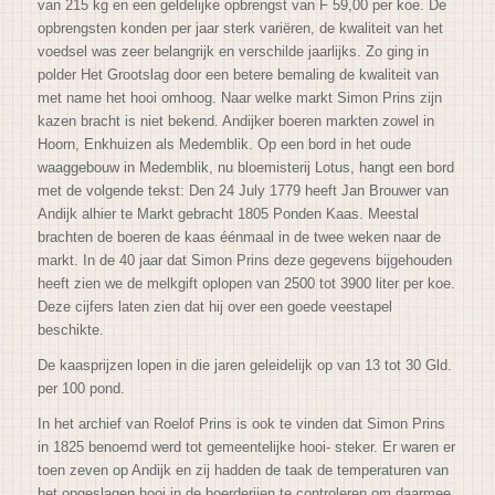
van 215 kg en een geldelijke opbrengst van F 59,00 per koe. De
opbrengsten konden per jaar sterk variëren, de kwaliteit van het
voedsel was zeer belangrijk en verschilde jaarlijks. Zo ging in
polder Het Grootslag door een betere bemaling de kwaliteit van
met name het hooi omhoog. Naar welke markt Simon Prins zijn
kazen bracht is niet bekend. Andijker boeren markten zowel in
Hoorn, Enkhuizen als Medemblik. Op een bord in het oude
waaggebouw in Medemblik, nu bloemisterij Lotus, hangt een bord
met de volgende tekst: Den 24 July 1779 heeft Jan Brouwer van
Andijk alhier te Markt gebracht 1805 Ponden Kaas. Meestal
brachten de boeren de kaas éénmaal in de twee weken naar de
markt. In de 40 jaar dat Simon Prins deze gegevens bijgehouden
heeft zien we de melkgift oplopen van 2500 tot 3900 liter per koe.
Deze cijfers laten zien dat hij over een goede veestapel
beschikte.
De kaasprijzen lopen in die jaren geleidelijk op van 13 tot 30 Gld.
per 100 pond.
In het archief van Roelof Prins is ook te vinden dat Simon Prins
in 1825 benoemd werd tot gemeentelijke hooi- steker. Er waren er
toen zeven op Andijk en zij hadden de taak de tempe
raturen van
het opgeslagen hooi in de boerderijen te controleren om daarmee