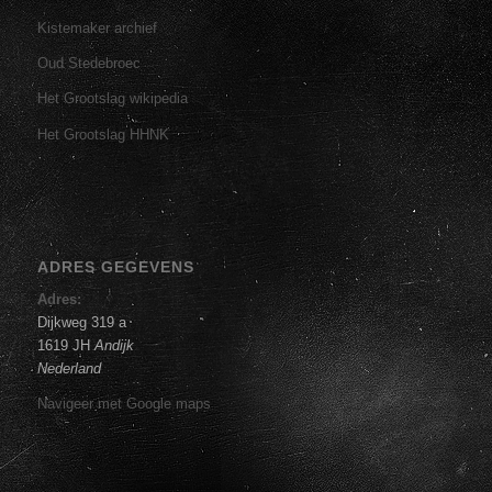
Kistemaker archief
Oud Stedebroec
Het Grootslag wikipedia
Het Grootslag HHNK
ADRES GEGEVENS
Adres:
Dijkweg 319 a
1619 JH
Andijk
Nederland
Navigeer met Google maps