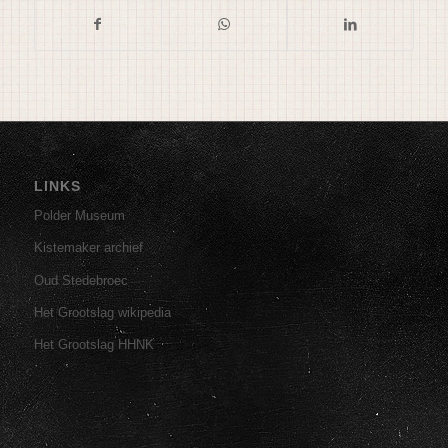
LINKS
Polder Museum
Kistemaker archief
Oud Stedebroec
Het Grootslag wikipedia
Het Grootslag HHNK