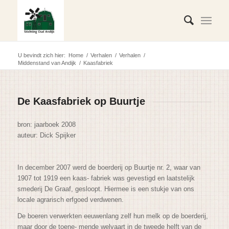
U bevindt zich hier:
Home
/
Verhalen
/
Verhalen
/
Middenstand van Andijk
/
Kaasfabriek
De Kaasfabriek op Buurtje
bron: jaarboek 2008
auteur: Dick Spijker
In december 2007 werd de boerderij op Buurtje nr. 2, waar van
1907 tot 1919 een kaas- fabriek was gevestigd en laatstelijk
smederij De Graaf, gesloopt. Hiermee is een stukje van ons
locale agrarisch erfgoed verdwenen.
De boeren verwerkten eeuwenlang zelf hun melk op de boerderij,
maar door de toene- mende welvaart in de tweede helft van de