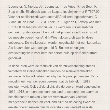
Beemster, N. Nierop, Jb. Beemster, T. de Vries, R. de Boer, P.
Stap en Jb. Ellerbroek was de laagste inschrijver met F 7597,00.
Voor het schilderwerk werd door vijf Andijkers ingeschreven; G.
Vlaar, Jb. de Haas, C. v. d. Leek, P. Burger en D. Zwiep was met
F 274,00 de laagste inschrijver. Er werd een vuilwaterafvoer
gemaakt op de dijkgracht en ook het privaat stond boven sloot.
De meeste boeren van Andijk-West sloten zich aan bij deze
coöperatie. De melkbussen werden opgehaald met een kettenkar.
Als kaasmaker werd aangesteld D. Bakker en volgens
overlevering werd voor hem het eerste huis op de Bakkerstraat
gebouwd.
In deze jaren werd de techniek van de zuivelbereiding steeds
verbeterd en kleine fabrieken konden de nieuwe technieken
vanwege de hoge kosten niet altijd in de praktijk brengen. Dit is
mogelijk één van de reden geweest dat de fabriek in 1919
gesloten werd. Ook zal de plicht, die de boeren werd opgelegd in
1914- 1918, om een deel van hun land te scheuren en daarmee
beschikbaar te maken voor het verbouwen van voedsel,
meegespeeld hebben en veel land blijft na de oorlog zwart en
enkele boeren maken dan de overstap van veeteelt naar de