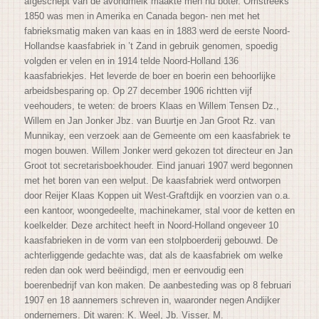
afgeschept van de avondmelk maakte men nu boter. Omstreeks
1850 was men in Amerika en Canada begon- nen met het
fabrieksmatig maken van kaas en in 1883 werd de eerste Noord-
Hollandse kaasfabriek in ’t Zand in gebruik genomen, spoedig
volgden er velen en in 1914 telde Noord-Holland 136
kaasfabriekjes. Het leverde de boer en boerin een behoorlijke
arbeidsbesparing op. Op 27 december 1906 richtten vijf
veehouders, te weten: de broers Klaas en Willem Tensen Dz.,
Willem en Jan Jonker Jbz. van Buurtje en Jan Groot Rz. van
Munnikay, een verzoek aan de Gemeente om een kaasfabriek te
mogen bouwen. Willem Jonker werd gekozen tot directeur en Jan
Groot tot secretarisboekhouder. Eind januari 1907 werd begonnen
met het boren van een welput. De kaasfabriek werd ontworpen
door Reijer Klaas Koppen uit West-Graftdijk en voorzien van o.a.
een kantoor, woongedeelte, machinekamer, stal voor de ketten en
koelkelder. Deze architect heeft in Noord-Holland ongeveer 10
kaasfabrieken in de vorm van een stolpboerderij gebouwd. De
achterliggende gedachte was, dat als de kaasfabriek om welke
reden dan ook werd beëindigd, men er eenvoudig een
boerenbedrijf van kon maken. De aanbesteding was op 8 februari
1907 en 18 aannemers schreven in, waaronder negen Andijker
ondernemers. Dit waren: K. Weel, Jb. Visser, M.