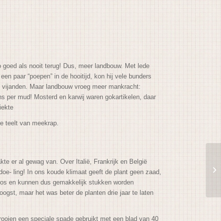
o goed als nooit terug! Dus, meer landbouw. Met lede
 een paar “poepen” in de hooitijd, kon hij vele bunders
ste vijanden. Maar landbouw vroeg meer mankracht:
ns per mud! Mosterd en karwij waren gokartikelen, daar
ziekte
de teelt van meekrap.
e er al gewag van. Over Italië, Frankrijk en België
oe- ling! In ons koude klimaat geeft de plant geen zaad,
bros en kunnen dus gemakkelijk stukken worden
ogst, maar het was beter de planten drie jaar te laten
 rooien een speciale spade gebruikt met een blad van 40