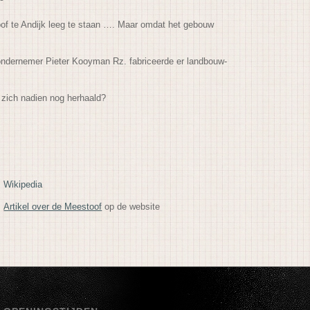
toof te Andijk leeg te staan …. Maar omdat het gebouw
 ondernemer Pieter Kooyman Rz. fabriceerde er landbouw-
 zich nadien nog herhaald?
Wikipedia
Artikel over de Meestoof
op de website