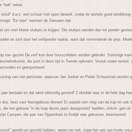
 “helt” reikte.
 stoof” d.w.z. een schuur met open latwerk, zodat de wortels goed winddroog
edroogd. “Ee sten” noemen de Zeeuwen dat.
t om veel kleine stukjes te krijgen. Die stukjes werden dan tot poeder gest
odder en stof door het verfpoeder raakte, want dat verminderde de prijs. Meek
op toe- gezien De verf kon door huisschilders worden gebruikt. Sommige kame
textielindustrie, die juist in deze tijd in Twente opkwam. Vooral zware texti
 verzonden en geëxporteerd.
kening van vier personen, waarvan Jan Jonker en Pieter Schuurman worden ge
5 jaar bestaan en dat werd uitbundig gevierd! 2 oktober was er de hele dag fee
n dus. best voor feestgebouw dienen! Er waaide een vlag van de kap en ook é
s, die het gebouw “in de loop dezes jaars daargesteld” hadden, ontvin- gen u
ee Van Campen, die pas van Opperdoes te Andijk was gekomen, beantwoord.
toof” gereild en gezeild hebben, weten we niet, maar het was een korte vreu