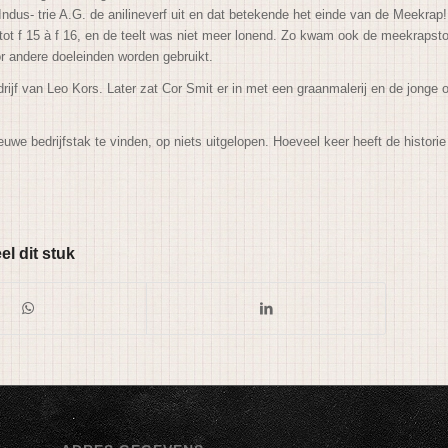
Indus- trie A.G. de anilineverf uit en dat betekende het einde van de Meekrap!
 tot f 15 à f 16, en de teelt was niet meer lonend. Zo kwam ook de meekraps
or andere doeleinden worden gebruikt.
ijf van Leo Kors. Later zat Cor Smit er in met een graanmalerij en de jonge
e bedrijfstak te vinden, op niets uitgelopen. Hoeveel keer heeft de historie
el dit stuk