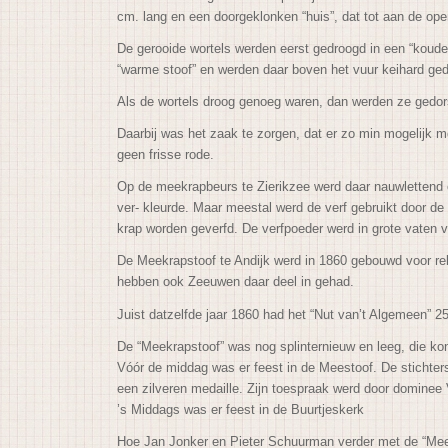
cm. lang en een doorgeklonken “huis”, dat tot aan de open
De gerooide wortels werden eerst gedroogd in een “koude
“warme stoof” en werden daar boven het vuur keihard g
Als de wortels droog genoeg waren, dan werden ze gedors
Daarbij was het zaak te zorgen, dat er zo min mogelijk m
geen frisse rode.
Op de meekrapbeurs te Zierikzee werd daar nauwlettend 
ver- kleurde. Maar meestal werd de verf gebruikt door de 
krap worden geverfd. De verfpoeder werd in grote vaten
De Meekrapstoof te Andijk werd in 1860 gebouwd voor re
hebben ook Zeeuwen daar deel in gehad.
Juist datzelfde jaar 1860 had het “Nut van’t Algemeen” 2
De “Meekrapstoof” was nog splinternieuw en leeg, die ko
Vóór de middag was er feest in de Meestoof. De stichter
een zilveren medaille. Zijn toespraak werd door domin
’s Middags was er feest in de Buurtjeskerk
Hoe Jan Jonker en Pieter Schuurman verder met de “Mees