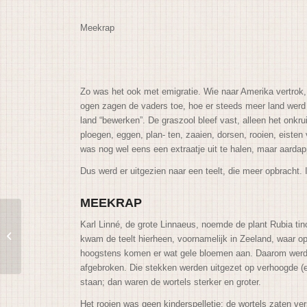
Meekrap
Zo was het ook met emigratie. Wie naar Amerika vertrok,
ogen zagen de vaders toe, hoe er steeds meer land werd 
land “bewerken”. De graszool bleef vast, alleen het onkr
ploegen, eggen, plan- ten, zaaien, dorsen, rooien, eiste
was nog wel eens een extraatje uit te halen, maar aarda
Dus werd er uitgezien naar een teelt, die meer opbracht
MEEKRAP
Karl Linné, de grote Linnaeus, noemde de plant Rubia ti
Molens kwamen,
kwam de teelt hierheen, voornamelijk in Zeeland, waar o
molens gingen
hoogstens komen er wat gele bloemen aan. Daarom werd d
afgebroken. Die stekken werden uitgezet op verhoogde (en
staan; dan waren de wortels sterker en groter.
Het rooien was geen kinderspelletje: de wortels zaten ve