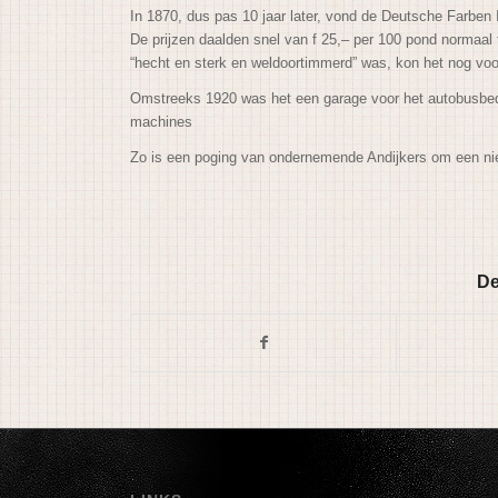
In 1870, dus pas 10 jaar later, vond de Deutsche Farben 
De prijzen daalden snel van f 25,– per 100 pond normaal
“hecht en sterk en weldoortimmerd” was, kon het nog vo
Omstreeks 1920 was het een garage voor het autobusbedr
machines
Zo is een poging van ondernemende Andijkers om een nieuw
De