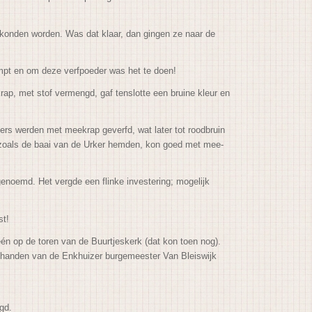
 konden worden. Was dat klaar, dan gingen ze naar de
ampt en om deze verfpoeder was het te doen!
rap, met stof vermengd, gaf tenslotte een bruine kleur en
rs werden met meekrap geverfd, wat later tot roodbruin
el, zoals de baai van de Urker hemden, kon goed met mee-
noemd. Het vergde een flinke investering; mogelijk
st!
én op de toren van de Buurtjeskerk (dat kon toen nog).
it handen van de Enkhuizer burgemeester Van Bleiswijk
gd.