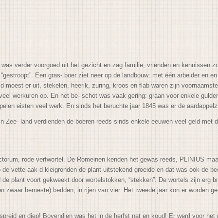
 was verder voorgoed uit het gezicht en zag familie, vrienden en kennissen z
“gestroopt”. Een gras- boer ziet neer op de landbouw: met één arbeider en
en
uid moest er uit, stekelen, heerik, zuring, kroos en flab waren zijn voornaam
n veel werkuren op. En het be- schot was vaak gering: graan voor enkele gulde
ppelen eisten veel werk. En sinds het beruchte jaar 1845 was er de aardappel
. In Zee- land verdienden de boeren reeds sinds enkele eeuwen veel geld met 
nctorum, rode verfwortel. De Romeinen kenden het gewas reeds, PLINIUS maakt
p de vette
aak d kleigronden de plant uitstekend groeide en dat was ook de bed
e plant voort gekweekt door wortelstokken, “stekken”. De wortels zijn erg 
 zwaar bemeste) bedden, in rijen van vier. Het tweede jaar kon er worden geo
rspreid en diep! Bovendien was het in de herfst nat en koud! Er werd voor het