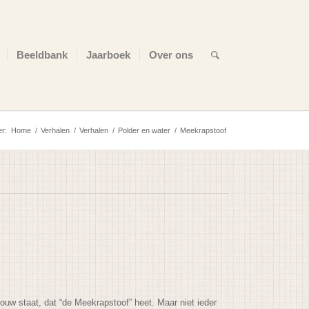
Beeldbank
Jaarboek
Over ons
er:
Home
/
Verhalen
/
Verhalen
/
Polder en water
/
Meekrapstoof
uw staat, dat “de Meekrapstoof” heet. Maar niet ieder