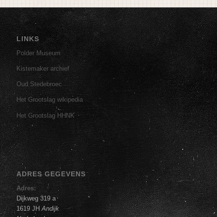
LINKS
Polder Museum
Kistemaker archief
Oud Stedebroec
Het Grootslag wikipedia
Het Grootslag HHNK
ADRES GEGEVENS
Adres:
Dijkweg 319 a
1619 JH
Andijk