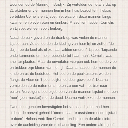
woonden op de Munnikij in Andijk. Zij vertelden de notaris dat op
21 oktober er vier mannen hen in hun huis bezochten. Helaas
vertelden Cornelis en Lijsbet niet waarom deze mannen langs
kwamen en bleven eten en drinken. Misschien hadden Cornelis
en Lijsbet wel een soort herberg.
Nadat de buik gevuld en de drank op was vielen de mannen
Lijsbet aan. Ze scheurden de kleding van haar lijf en zetten “de
duijm op de keel als of ze haar wilden smoren”. Lijsbet “krijsende
ende kermende om help roepende tot haar man”. Cornelis was
snel ter plaatse. Maar de onverlaten wierpen ook hem op de vloer
en trokken zijn kleren van het lijf. Daarna haalden de mannen de
kinderen uit de bedstede. Het bed en de peulkussens werden
“langs de vloer en ’t peul buijten de deur geworpen”. Daarna
vernielden ze de ruiten en smeten ze een vat met bier naar
buiten. Vervolgens bedreigde een van de mannen Lijsbet met een
“roer” (een musket) met de dood. Daarna vertrokken de mannen.
Twee buurtgenoten bevestigden het verhaal. Lijsbet had hen
tijdens de aanval gehaald “omme haar te assisteren ende bijstant
te doen”. Helaas vertellen Cornelis en Lijsbet in de akte niets
over de aanleiding voor de mishandeling. Een andere akte geeft