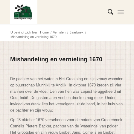
U bevindt zich hier:
Home
/
Verhalen
/
Jaarboek
/
Mishandeling en vernieling 1670
Mishandeling en vernieling 1670
De pachter van het water in Het Grootslag en zijn vrouw woonden
op buurtschap Munnikij te Andijk. In oktober 1670 kregen zij vier
mannen over de vloer. Een van hen was zojuist teruggekeerd uit
Oost-Indië. De gasten aten veel en dronken nog meer. Onder
invloed van drank liep het vervolgens uit de hand, in het huis van
de pachter en zijn vrouw.
Op 23 oktober 1670 verschenen voor de notaris van Grootebroek:
Cornelis Pieters Backer, pachter van de ‘wateringe’ van polder
Het Grootslag en zijn vrouw Lijsbet Jans. Cornelis en Lijsbet