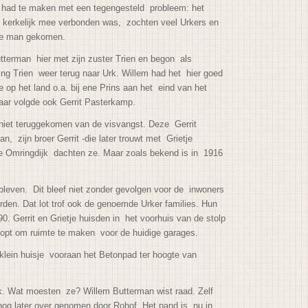
d had te maken met een tegengesteld probleem: het
k kerkelijk mee verbonden was, zochten veel Urkers en
n de man gekomen.
terman hier met zijn zuster Trien en begon als
ing Trien weer terug naar Urk. Willem had het hier goed
 op het land o.a. bij ene Prins aan het eind van het
jaar volgde ook Gerrit Pasterkamp.
iet terug
gekomen van de visvangst. Deze Gerrit
zijn broer Gerrit -die later trouwt met Grietje
se Omringdijk dachten ze. Maar zoals bekend is in 1916
bleven. Dit bleef niet zonder gevolgen voor de
inwoners
rden. Dat lot trof ook de genoemde Urker families. Hun
. Gerrit en Grietje huisden in het voorhuis van de stolp
esloopt om ruimte te maken voor de huidige garages.
klein huisje vooraan het Betonpad ter hoogte van
ak. Wat moesten ze? Willem Butterman wist raad. Zelf
nog later over genomen door Rohof. Het pand is nu in