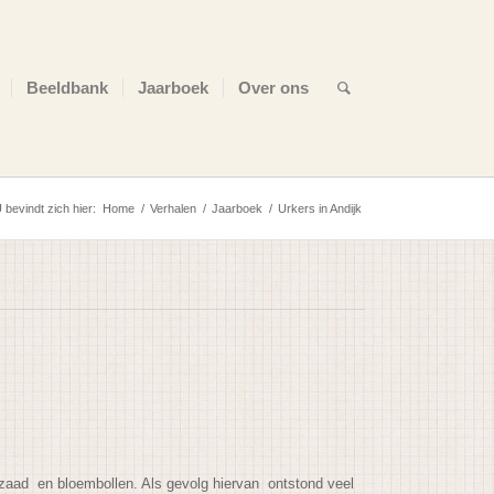
Beeldbank
Jaarboek
Over ons
 bevindt zich hier:
Home
/
Verhalen
/
Jaarboek
/
Urkers in Andijk
s zaad en bloembollen. Als gevolg hiervan ontstond veel