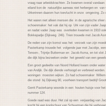
vraag naar arbeidskrachten. Ze kwamen overal vandaan:
eiland kon de natuurlijke aanwas niet herbergen en van
Urkerinnen daarom hun toevlucht in onze omgeving. Zo 
Het waren niet alleen mensen die in de agrarische sfee
schoenmaker: het vak dat hij op Urk van zijn vader Jaap
en nadat vader Jaap was overleden kwamen in 1910 ook zij
Bokkepadje (Dijkweg 246). Trien trouwde met Jacob Asma
De reden van zijn komst was het verzoek van zijn moede
Pasterkamp trouwde het volgende jaar met Jacobje, een 
Tensen-, Trijntje Butterman en Jacob Asma, en tot slot
die dijk bijna bezweken onder het geweld van een gewel
Een groot gedeelte van Noord Holland kwam onder water 
van Andijk. De dijk diende verhoogd en verbreed worden.
woningen moesten wijken. Zo had schoenmaker Willem zijn
die stond bij Dijkweg 90, voorheen transport bedrijf Gro
Gerrit Pasterkamp woonde in een houten huisje voor he
nummer 124.
Goede raad was duur. Het zal op een verjaardag van Jac
kocht hij een koolschuur van Schuur
man die hij verbouw