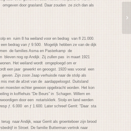
’, omgeven door grasland. Daar zouden ze zich dan als
olp en ruim 8 ha weiland voor en bedrag van fl 21.000.
r een bedrag van ƒ 9.500. Mogelijk hebben ze van de dijk
 nemen de families Asma en Pasterkamp de
an bleven nog op Andijk. Zij zullen pas in maart 1921
at wonen. Het weiland wordt omgeploegd om er
rdt een jaar gewerkt en geoogst. 1920 was vooral een
d geven. Zijn zoon Jaap verhuisde naar de stolp als
er mis met de afzet van de aardappeloogst. Duitsland
sten moesten echter gewoon opgebracht worden. Het kon
eiling in koffiehuis “De Beurs” in Schagen. Willem en
nwoordigen door een notarisklerk. Stolp en land werden
resp ƒ. 6.000 en ƒ 1.600. Later schreef Gerrit: ”Daar sta
 terug naar Andijk, waar Gerrit als groenteboer zijn brood
sbedrijf in
Stroet. De familie
Butterman vertrok naar