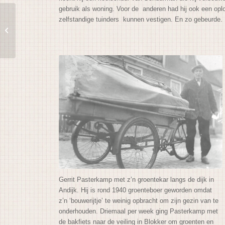
gebruik als woning. Voor de anderen had hij ook een op
zelfstandige tuinders kunnen vestigen. En zo gebeurde.
Zonnegloren
Gerrit Pasterkamp met z’n groentekar langs de dijk in
Andijk. Hij is rond 1940 groenteboer geworden omdat
z’n ‘bouwerijtje’ te weinig opbracht om zijn gezin van te
onderhouden. Driemaal per week ging Pasterkamp met
de bakfiets naar de veiling in Blokker om groenten en