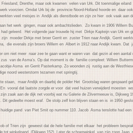
 Friesland, Drenthe, maar ook kwamen velen van Urk. Dit toenmalige eilan
 werk voorzien. Omdat Urk bij de provincie Noord-Holland hoorde en daar oo
werkten veel meisjes in Andijk als dienstbode en zijn ze hier ook vaak aa
r aan het werk gingen, maar ook ambachtslieden. Zo kwam in 1906 Willem But
 had geleerd. Het volgende jaar trouwde hij met Dirkje Kapteijn van Urk en g
n moeder Dirkje met broer Gerrit en zuster Trien naar Andijk. Gerrit werkte
, die evenals zijn broers Willem en Albert in 1912 naar Andijk kwam. Dat 
r om niet meer naar zee te gaan want er waren van dat gezin al een aantal n
zus van de Asma’s. Op dat moment is de familie compleet: Willem Butterman, 
 Jacobje Asma en Gerrit Pasterkamp. Zo woonden zij rustig aan de Westfrie
dige noord westerstorm tezamen met springtij.
te staan, maar Andijk en daarbij de polder Het Grootslag waren gespaard ge
 En vooral dat laatste zorgde er voor dat veel huizen verwijderd moesten wo
 zaak aan de dijk net voorbij wat nu Galerie de Zilvermeeuw is, Dijkweg 190
ot. Dit gedeelte moest eraf. De stolp zelf kon blijven staan en is in 1950 g
t huidige pand van Piet Smit op nummer 110. Jacob Asma tenslotte had een 
ob of Trien zijn geweest dat de hele familie met elkaar het probleem bespr
de tot winkelpand (Dijkweg 152). Later de schoenwinkel van zijn zoon Jaap, 