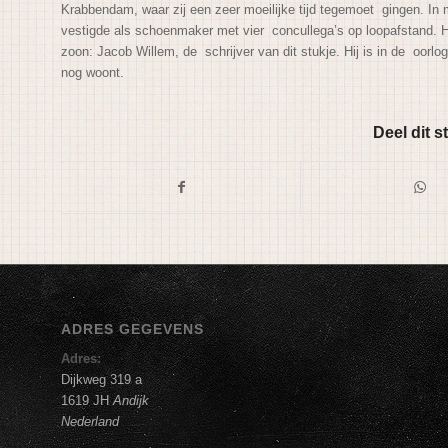
Krabbendam, waar zij een zeer moeilijke tijd tegemoet gingen. In 
vestigde als schoenmaker met vier concullega’s op loopafstand. 
zoon: Jacob Willem, de schrijver van dit stukje. Hij is in de oorl
nog woont.
Deel dit s
ADRES GEGEVENS
Adres:
Dijkweg 319 a
1619 JH
Andijk
Nederland