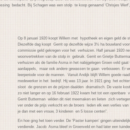
lossing bedacht. Bij Schagen was een stolp te koop genaamd ‘Chrisjes Werf
Op 8 januari 1920 koopt Willem met hypotheek en eigen geld de st
Diezelfde dag koopt Gerrit op dezelfde wijze 3½ ha bouw
land voo
commissie geld gekregen voor het verhuizen. Half januari 1920
woonvertrekken van de stolp in gebruik. Gerrit en Grietje Butterm
verhuizen als de familie Asma in het nabijgelegen Groen veld ga
aardappels, maar ook andere gewassen te gaan verbouwen. Er wo
leerperiode voor de mannen. Vanuit Andijk blijft Willem goede raa
medewerker in het bedrijf. Hij was 13 jaar. In 1921 ging het echt
sloot de grenzen en de prijzen daalden dramatisch. De vaste ko
zo niet langer en op 16 februari 1922 kwam het tot een openbare v
Gerrit Butterman wilden dit niet meemaken en lieten zich vertege
ver
onder de prijs verkocht en de broers leden elk een verlies van 
je dan met een vrouw, 3 kinderen en 5 losse centen”.
En hoe ging het toen verder. De ‘Paster kampen’ gingen uiteindelijk
verdiende. Jacob Asma bleef in Groenveld en had later een tuinder