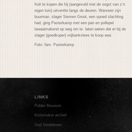
fruit te kopen die hij (aangevuld met de oogst van z’n
eigen tuin) uitventte langs de deuren. Wanneer zijn
buurman, slager Siemen Groot, een spoed slachting
had, ging Pasterkamp met een pan en pollepel
lawaaimakend op weg om te laten weten dat er bij de
slager (goedkoper) vrijbankvlees te koop was.
Foto: fam. Pasterkamp
LINKS
Polder Museum
Kistemaker archief
Oud Stedebroec