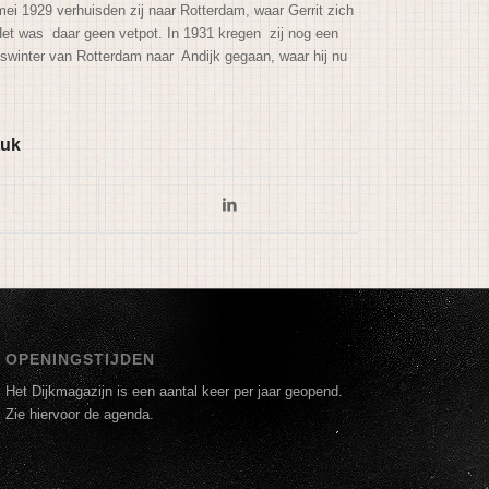
mei 1929 verhuisden zij naar Rotterdam, waar Gerrit zich
Het was daar geen vetpot. In 1931 kregen zij nog een
ogswinter van Rotterdam naar Andijk gegaan, waar hij nu
tuk
OPENINGSTIJDEN
Het Dijkmagazijn is een aantal keer per jaar geopend.
Zie hiervoor de agenda.