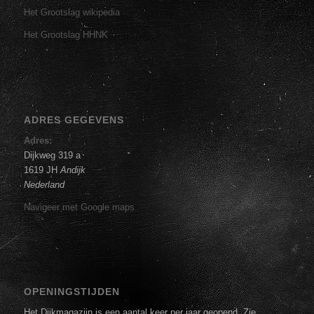
Het Grootslag wikipedia
Het Grootslag HHNK
ADRES GEGEVENS
Adres:
Dijkweg 319 a
1619 JH
Andijk
Nederland
Navigeer met Google maps
OPENINGSTIJDEN
Het Dijkmagazijn is een aantal keer per jaar geopend. Zie