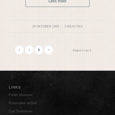
Lees meer
29 OKTOBER 1985
/
0 REACTIES
1
2
3
4
Pagina 3 van 4
LINKS
Polder Museum
Kistemaker archief
Oud Stedebroec