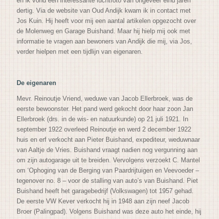
en ik vond een interessante luchtfoto van ongeveer eind jaren
dertig. Via de website van Oud Andijk kwam ik in contact met
Jos Kuin. Hij heeft voor mij een aantal artikelen opgezocht over
de Molenweg en Garage Buishand. Maar hij hielp mij ook met
informatie te vragen aan bewoners van Andijk die mij, via Jos,
verder hielpen met een tijdlijn van eigenaren.
De eigenaren
Mevr. Reinoutje Vriend, weduwe van Jacob Ellerbroek, was de
eerste bewoonster. Het pand werd gekocht door haar zoon Jan
Ellerbroek (drs. in de wis- en natuurkunde) op 21 juli 1921. In
september 1922 overleed Reinoutje en werd 2 december 1922
huis en erf verkocht aan Pieter Buishand, expediteur, weduwnaar
van Aaltje de Vries. Buishand vraagt nadien nog vergunning aan
om zijn autogarage uit te breiden. Vervolgens verzoekt C. Mantel
om ‘Ophoging van de Berging van Paardrijtuigen en Veevoeder –
tegenover no. 8 – voor de stalling van auto’s van Buishand. Piet
Buishand heeft het garagebedrijf (Volkswagen) tot 1957 gehad.
De eerste VW Kever verkocht hij in 1948 aan zijn neef Jacob
Broer (Palingpad). Volgens Buishand was deze auto het einde, hij