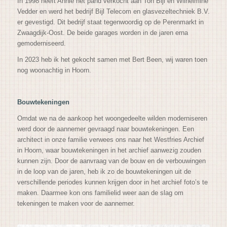
In 1998 heeft Annie het pand verkocht aan Ton Bijl en Wilhelmine
Vedder en werd het bedrijf Bijl Telecom en glasvezeltechniek B.V.
er gevestigd. Dit bedrijf staat tegenwoordig op de Perenmarkt in
Zwaagdijk-Oost. De beide garages worden in de jaren erna
gemoderniseerd.
In 2023 heb ik het gekocht samen met Bert Been, wij waren toen
nog woonachtig in Hoorn.
Bouwtekeningen
Omdat we na de aankoop het woongedeelte wilden moderniseren
werd door de aannemer gevraagd naar bouwtekeningen. Een
architect in onze familie verwees ons naar het Westfries Archief
in Hoorn, waar bouwtekeningen in het archief aanwezig zouden
kunnen zijn. Door de aanvraag van de bouw en de verbouwingen
in de loop van de jaren, heb ik zo de bouwtekeningen uit de
verschillende periodes kunnen krijgen door in het archief foto’s te
maken. Daarmee kon ons familielid weer aan de slag om
tekeningen te maken voor de aannemer.