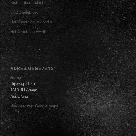
Kistemaker archief
Oud Stedebroec
Het Grootslag wikipedia
Het Grootslag HHNK
ADRES GEGEVENS
Adres:
Dijkweg 319 a
1619 JH
Andijk
Nederland
Navigeer met Google maps