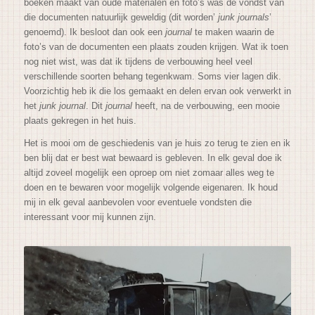
boeken maakt van oude materialen en foto’s was de vondst van
die documenten natuurlijk geweldig (dit worden’
junk journals
’
genoemd). Ik besloot dan ook een
journal
te maken waarin de
foto’s van de documenten een plaats zouden krijgen. Wat ik toen
nog niet wist, was dat ik tijdens de verbouwing heel veel
verschillende soorten behang tegenkwam. Soms vier lagen dik.
Voorzichtig heb ik die los gemaakt en delen ervan ook verwerkt in
het
junk journal
. Dit
journal
heeft, na de verbouwing, een mooie
plaats gekregen in het huis.
Het is mooi om de geschiedenis van je huis zo terug te zien en ik
ben blij dat er best wat bewaard is gebleven. In elk geval doe ik
altijd zoveel mogelijk een oproep om niet zomaar alles weg te
doen en te bewaren voor mogelijk volgende eigenaren. Ik houd
mij in elk geval aanbevolen voor eventuele vondsten die
interessant voor mij kunnen zijn.