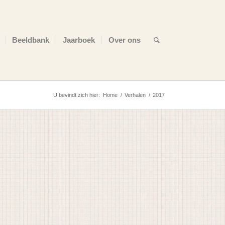
Beeldbank
Jaarboek
Over ons
U bevindt zich hier:
Home
/
Verhalen
/
2017