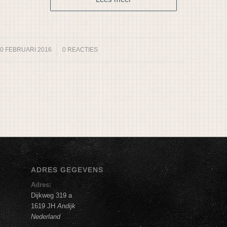
0 FEBRUARI 2016
/
0 REACTIES
ADRES GEGEVENS
Adres:
Dijkweg 319 a
1619 JH
Andijk
Nederland