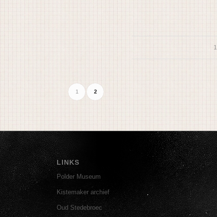
1
1
2
LINKS
Polder Museum
Kistemaker archief
Oud Stedebroec