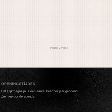
Pagina 2 van 2
OPENINGSTIJDEN
Het Dijkmagazijn is een aantal keer per jaar geopend.
Zie hiervoor de agenda.